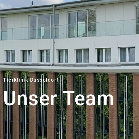
Tierklinik Düsseldorf
Unser Team