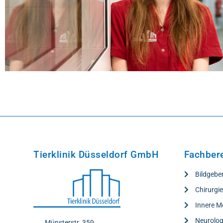
Tierklinik Düsseldorf GmbH
Fachber
Bildgebe
Chirurgi
Innere M
Neurolog
Münsterstr. 359