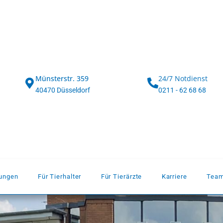
Münsterstr. 359
24/7 Notdienst
40470 Düsseldorf
0211 - 62 68 68
dungen
Für Tierhalter
Für Tierärzte
Karriere
Tea