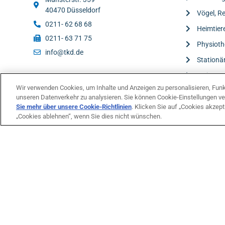
40470 Düsseldorf
Vögel, Re
0211- 62 68 68
Heimtier
0211- 63 71 75
Physioth
info@tkd.de
Stationä
Weitere 
Wir verwenden Cookies, um Inhalte und Anzeigen zu personalisieren, Funkt
unseren Datenverkehr zu analysieren. Sie können Cookie-Einstellungen ve
Sie mehr über unsere Cookie-Richtlinien
(opens in a new tab)
. Klicken Sie auf „Cookies akzept
„Cookies ablehnen“, wenn Sie dies nicht wünschen.