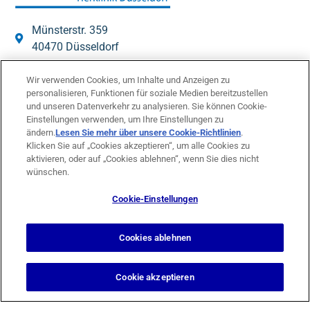
Münsterstr. 359
40470 Düsseldorf
0211- 62 68 68
Wir verwenden Cookies, um Inhalte und Anzeigen zu
0211- 63 71 75
personalisieren, Funktionen für soziale Medien bereitzustellen
und unseren Datenverkehr zu analysieren. Sie können Cookie-
info@tkd.de
Einstellungen verwenden, um Ihre Einstellungen zu
ändern.
Lesen Sie mehr über unsere Cookie-Richtlinien
(opens in
.
Klicken Sie auf „Cookies akzeptieren“, um alle Cookies zu
a new
aktivieren, oder auf „Cookies ablehnen“, wenn Sie dies nicht
tab)
wünschen.
Cookie-Einstellungen
Cookies ablehnen
Cookie akzeptieren