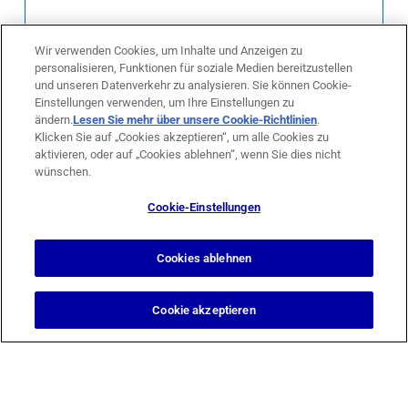
Wir verwenden Cookies, um Inhalte und Anzeigen zu
personalisieren, Funktionen für soziale Medien bereitzustellen
und unseren Datenverkehr zu analysieren. Sie können Cookie-
Einstellungen verwenden, um Ihre Einstellungen zu
Bewerbungsunterlagen hochladen:
ändern.
Lesen Sie mehr über unsere Cookie-Richtlinien
(opens in
.
Klicken Sie auf „Cookies akzeptieren“, um alle Cookies zu
a new
aktivieren, oder auf „Cookies ablehnen“, wenn Sie dies nicht
tab)
wünschen.
Ich stimme zu, dass meine Angaben aus dem
Kontaktformular zur Beantwortung meiner Anfrage
Cookie-Einstellungen
erhoben und verarbeitet werden. Die Daten werden nach
abgeschlossener Bearbeitung Ihrer Anfrage gelöscht.
Cookies ablehnen
Hinweis: Sie können Ihre Einwilligung jederzeit für die
Zukunft per E-Mail an info @ tkd.de widerrufen.
Cookie akzeptieren
Detaillierte Informationen zum Umgang mit Ihren
Bewerberdaten finden Sie in unserer
Datenschutzerklärung
.
Senden