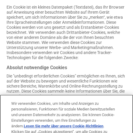
Ein Cookie ist ein kleines Datenpaket (Textdatei), das Ihr Browser
auf Anweisung einer besuchten Website auf Ihrem Gerät
speichert, um sich Informationen über Sie zu „merken“, wie etwa
Ihre Spracheinstellungen oder Anmeldeinformationen. Diese
Cookies werden von uns gesetzt und als Erstanbieter-Cookies
bezeichnet. Wir verwenden auch Drittanbieter-Cookies, welche
von einer anderen Domäne als die der von Ihnen besuchten
Website stammen. Wie verwenden diese Cookies zur
Unterstützung unserer Werbe- und Marketingmaßnahmen.
Insbesondere verwenden wir Cookies und andere Tracker-
Technologien für die folgenden Zwecke:
Absolut notwendige Cookies
Die "unbedingt erforderlichen Cookies" ermöglichen es Ihnen, sich
auf der Website zu bewegen und wesentliche Funktionen wie
sichere Bereiche, Warenkörbe und Online-Rechnungsstellung zu
nutzen. Diese Cookies sammeln keine Informationen über Sie, die
zu Marketingzwecken oder zur Erinnerung daran, wo Sie im
Internet gewesen sind, verwendet werden könnten. Wir
Wir verwenden Cookies, um Inhalte und Anzeigen zu
verwenden die "unbedingt erforderlichen Cookies" um: uns an
personalisieren, Funktionen für soziale Medien bereitzustellen
Dinge zu erinnern, wie z.B. Informationen, die Sie auf
und unseren Datenverkehr zu analysieren. Sie können Cookie-
Bestellformularen eingegeben haben, wenn Sie in einer einzigen
Einstellungen verwenden, um Ihre Einstellungen zu
Webbrowser-Sitzung zu verschiedenen Seiten navigieren; uns an
ändern.
Lesen Sie mehr über unsere Cookie-Richtlinien
(opens in
.
die von Ihnen bestellten Waren und Dienstleistungen zu erinnern,
wenn Sie zur Kasse gehen; Sie zu identifizieren, wenn Sie auf einer
Klicken Sie auf „Cookies akzeptieren“, um alle Cookies zu
a new