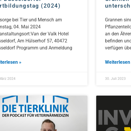
rtbildungstag (2024)
untersch
sorge bei Tier und Mensch am
Grannen sind
stag, 04. Mai 2024
Pflanzenteil
anstaltungsort:Van der Valk Hotel
an den Ähren
seldorf, Am Hülserhof 57, 40472
befinden un
sseldorf Programm und Anmeldung
verfügen übe
terlesen »
Weiterlesen
März 2024
30. Juli 2023