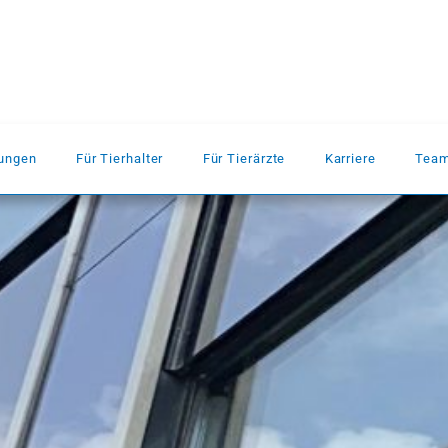
dungen
Für Tierhalter
Für Tierärzte
Karriere
Tea