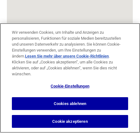
Wir verwenden Cookies, um Inhalte und Anzeigen zu
personalisieren, Funktionen für soziale Medien bereitzustellen
und unseren Datenverkehr zu analysieren. Sie können Cookie-
Einstellungen verwenden, um Ihre Einstellungen zu
ändern.
Lesen Sie mehr über unsere Cookie-Richtlinien
(opens in
.
Klicken Sie auf „Cookies akzeptieren“, um alle Cookies zu
a new
aktivieren, oder auf „Cookies ablehnen“, wenn Sie dies nicht
tab)
wünschen.
Cookie-Einstellungen
Design & Support by
Berg Design Köln
Cookies ablehnen
Cookie akzeptieren
© 2026 Tierklinik Düsseldorf GmbH