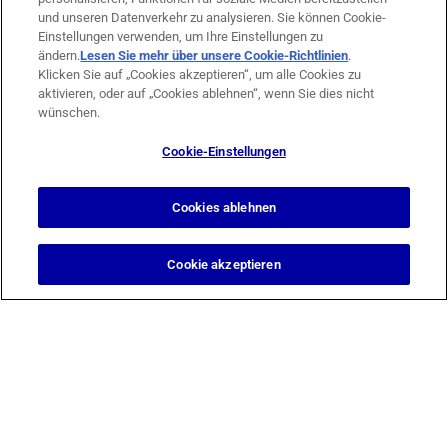
Tierklinik Düsseldorf GmbH
und unseren Datenverkehr zu analysieren. Sie können Cookie-
Einstellungen verwenden, um Ihre Einstellungen zu
ändern.
Lesen Sie mehr über unsere Cookie-Richtlinien
(opens in
.
Klicken Sie auf „Cookies akzeptieren“, um alle Cookies zu
a new
aktivieren, oder auf „Cookies ablehnen“, wenn Sie dies nicht
tab)
wünschen.
Cookie-Einstellungen
Münsterstr. 359
40470 Düsseldorf
Cookies ablehnen
0211- 62 68 68
0211- 63 71 75
Cookie akzeptieren
info@tkd.de