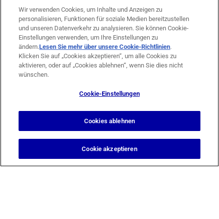
Wir verwenden Cookies, um Inhalte und Anzeigen zu
personalisieren, Funktionen für soziale Medien bereitzustellen
und unseren Datenverkehr zu analysieren. Sie können Cookie-
Einstellungen verwenden, um Ihre Einstellungen zu
ändern.
Lesen Sie mehr über unsere Cookie-Richtlinien
(opens in
.
Klicken Sie auf „Cookies akzeptieren“, um alle Cookies zu
a new
aktivieren, oder auf „Cookies ablehnen“, wenn Sie dies nicht
tab)
wünschen.
Cookie-Einstellungen
Design & Support by
Berg Design Köln
Cookies ablehnen
© 2026 Tierklinik Düsseldorf GmbH
Cookie akzeptieren
Cookie-Einstellungen
Cookie-Liste