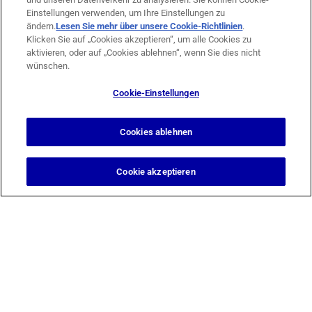
Einstellungen verwenden, um Ihre Einstellungen zu
ändern.
Lesen Sie mehr über unsere Cookie-Richtlinien
(opens in
.
Klicken Sie auf „Cookies akzeptieren“, um alle Cookies zu
a new
aktivieren, oder auf „Cookies ablehnen“, wenn Sie dies nicht
tab)
wünschen.
Design & Support by
Berg Design Köln
Cookie-Einstellungen
Cookies ablehnen
© 2026 Tierklinik Düsseldorf GmbH
Cookie akzeptieren
Cookie-Einstellungen
Cookie-Liste
Ein Cookie ist ein kleines Datenpaket (Textdatei), das Ihr Browser
auf Anweisung einer besuchten Website auf Ihrem Gerät
speichert, um sich Informationen über Sie zu „merken“, wie etwa
Ihre Spracheinstellungen oder Anmeldeinformationen. Diese
Cookies werden von uns gesetzt und als Erstanbieter-Cookies