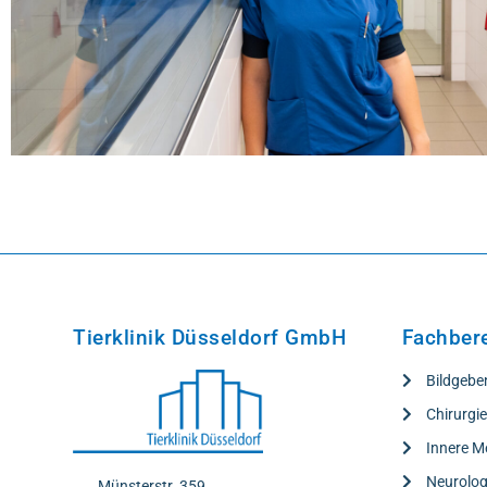
Tierklinik Düsseldorf GmbH
Fachber
Bildgebe
Chirurgi
Innere M
Neurolog
Münsterstr. 359