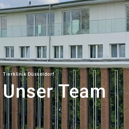
Tierklinik Düsseldorf
Unser Team