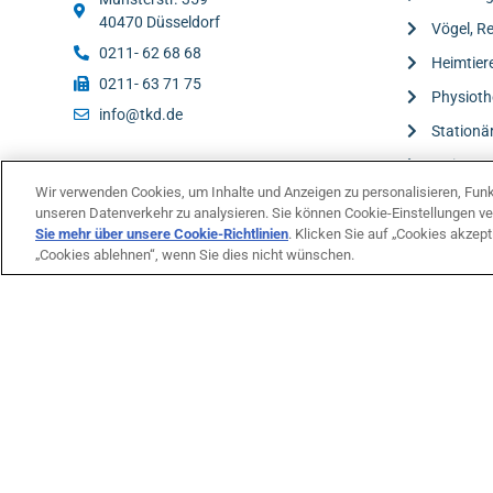
40470 Düsseldorf
Vögel, Re
0211- 62 68 68
Heimtier
0211- 63 71 75
Physioth
info@tkd.de
Stationä
Weitere 
Wir verwenden Cookies, um Inhalte und Anzeigen zu personalisieren, Funkt
unseren Datenverkehr zu analysieren. Sie können Cookie-Einstellungen ve
Sie mehr über unsere Cookie-Richtlinien
(opens in a new tab)
. Klicken Sie auf „Cookies akzept
„Cookies ablehnen“, wenn Sie dies nicht wünschen.