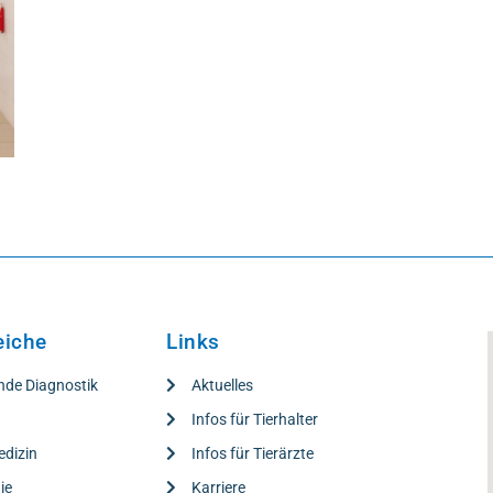
eiche
Links
nde Diagnostik
Aktuelles
e
Infos für Tierhalter
edizin
Infos für Tierärzte
ie
Karriere