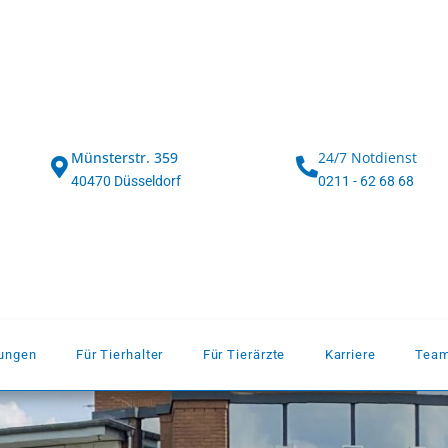
Münsterstr. 359
24/7 Notdienst
40470 Düsseldorf
0211 - 62 68 68
dungen
Für Tierhalter
Für Tierärzte
Karriere
Tea