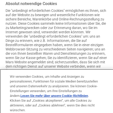
Absolut notwendige Cookies
Die "unbedingt erforderlichen Cookies" ermöglichen es Ihnen, sich
auf der Website zu bewegen und wesentliche Funktionen wie
sichere Bereiche, Warenkörbe und Online-Rechnungsstellung zu
nutzen. Diese Cookies sammeln keine Informationen über Sie, die
zu Marketingzwecken oder zur Erinnerung daran, wo Sie im
Internet gewesen sind, verwendet werden könnten. Wir
verwenden die "unbedingt erforderlichen Cookies" um: uns an
Dinge zu erinnern, wie z.B. Informationen, die Sie auf
Bestellformularen eingegeben haben, wenn Sie in einer einzigen
Webbrowser-Sitzung zu verschiedenen Seiten navigieren; uns an
die von Ihnen bestellten Waren und Dienstleistungen zu erinnern,
wenn Sie zur Kasse gehen; Sie zu identifizieren, wenn Sie auf einer
Mars Website angemeldet sind; sicherzustellen, dass Sie sich mit
dem richtigen Dienst auf unserer Website verbinden, wenn wir
Änderungen an der Funktionsweise der Website vornehmen.
Cookies, die wir als "unbedingt erforderlich" definiert haben,
Wir verwenden Cookies, um Inhalte und Anzeigen zu
werden NICHT genutzt: zum Sammeln von Informationen, die
personalisieren, Funktionen für soziale Medien bereitzustellen
verwendet werden könnten, um Ihnen Produkte oder
und unseren Datenverkehr zu analysieren. Sie können Cookie-
Dienstleistungen gezielt anzubieten; zum Speichern Ihrer
Einstellungen verwenden, um Ihre Einstellungen zu
Präferenzen oder Ihres Benutzernamens über Ihren aktuellen
ändern.
Lesen Sie mehr über unsere Cookie-Richtlinien
(opens in
.
Besuch hinaus.
Klicken Sie auf „Cookies akzeptieren“, um alle Cookies zu
a new tab)
Absolut
aktivieren, oder auf „Cookies ablehnen“, wenn Sie dies nicht
tierklinikduesseldorf.de
notwendige
wünschen.