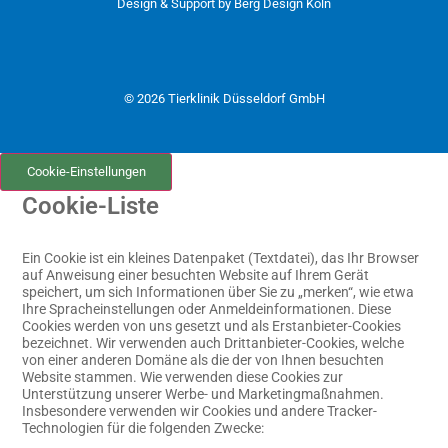
Design & Support by
Berg Design Köln
© 2026 Tierklinik Düsseldorf GmbH
Cookie-Einstellungen
Cookie-Liste
Ein Cookie ist ein kleines Datenpaket (Textdatei), das Ihr Browser
auf Anweisung einer besuchten Website auf Ihrem Gerät
speichert, um sich Informationen über Sie zu „merken“, wie etwa
Ihre Spracheinstellungen oder Anmeldeinformationen. Diese
Cookies werden von uns gesetzt und als Erstanbieter-Cookies
bezeichnet. Wir verwenden auch Drittanbieter-Cookies, welche
von einer anderen Domäne als die der von Ihnen besuchten
Website stammen. Wie verwenden diese Cookies zur
Unterstützung unserer Werbe- und Marketingmaßnahmen.
Insbesondere verwenden wir Cookies und andere Tracker-
Technologien für die folgenden Zwecke: