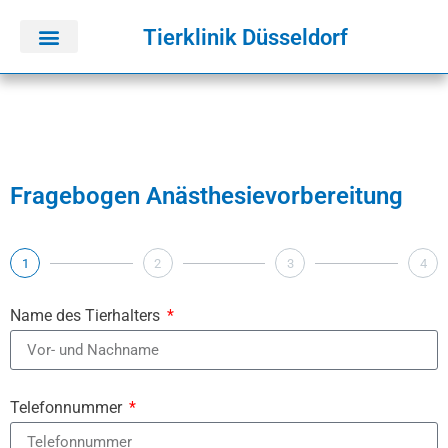
springen
Tierklinik Düsseldorf
Fragebogen Anästhesievorbereitung
1
2
3
4
Name des Tierhalters
Telefonnummer