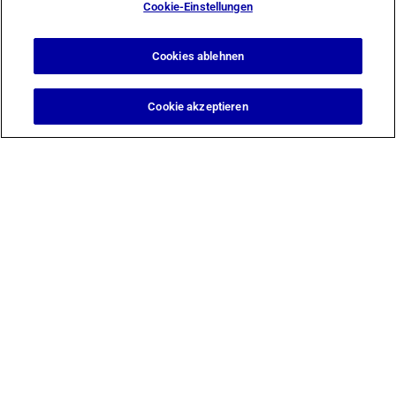
Cookie-Einstellungen
Cookies ablehnen
Cookie akzeptieren
Design & Support by
Berg Design Köln
© 2026 Tierklinik Düsseldorf GmbH
Cookie-Einstellungen
Cookie-Liste
Ein Cookie ist ein kleines Datenpaket (Textdatei), das Ihr Browser
auf Anweisung einer besuchten Website auf Ihrem Gerät
speichert, um sich Informationen über Sie zu „merken“, wie etwa
Ihre Spracheinstellungen oder Anmeldeinformationen. Diese