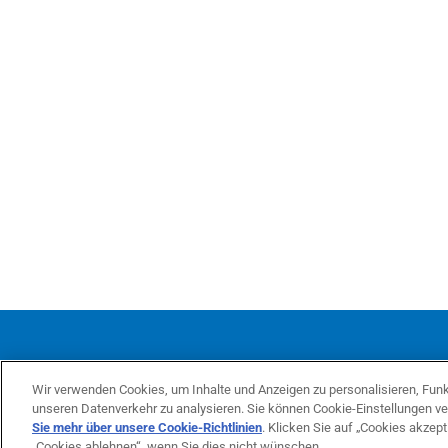
© 2026 Tierklinik Düsseldorf GmbH
Design & Support by
Berg Des
Wir verwenden Cookies, um Inhalte und Anzeigen zu personalisieren, Funkt
unseren Datenverkehr zu analysieren. Sie können Cookie-Einstellungen ve
Sie mehr über unsere Cookie-Richtlinien
(opens in a new tab)
. Klicken Sie auf „Cookies akzept
„Cookies ablehnen“, wenn Sie dies nicht wünschen.