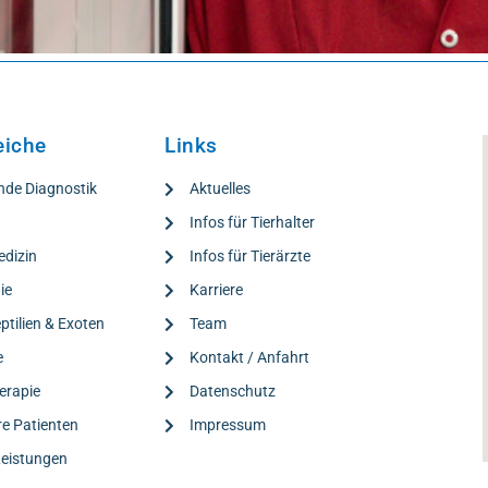
eiche
Links
nde Diagnostik
Aktuelles
e
Infos für Tierhalter
edizin
Infos für Tierärzte
ie
Karriere
ptilien & Exoten
Team
e
Kontakt / Anfahrt
erapie
Datenschutz
re Patienten
Impressum
Leistungen