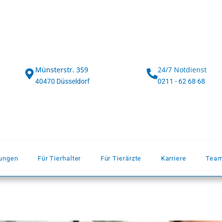
Münsterstr. 359
24/7 Notdienst
40470 Düsseldorf
0211 - 62 68 68
dungen
Für Tierhalter
Für Tierärzte
Karriere
Tea