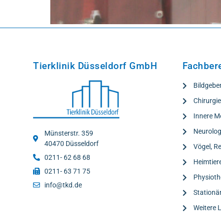
Tierklinik Düsseldorf GmbH
Fachber
Bildgebe
Chirurgi
Innere M
Neurolog
Münsterstr. 359
40470 Düsseldorf
Vögel, Re
0211- 62 68 68
Heimtier
0211- 63 71 75
Physioth
info@tkd.de
Stationä
Weitere 