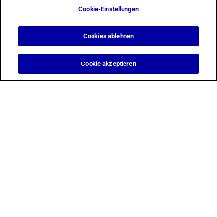
Cookie-Einstellungen
Cookies ablehnen
Cookie akzeptieren
Design & Support by
Berg Design Köln
© 2026 Tierklinik Düsseldorf GmbH
Cookie-Einstellungen
Cookie-Liste
Ein Cookie ist ein kleines Datenpaket (Textdatei), das Ihr Browser
auf Anweisung einer besuchten Website auf Ihrem Gerät
speichert, um sich Informationen über Sie zu „merken“, wie etwa